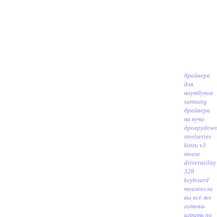
драйвера
для
ноутбуков
samsung
драйвера
на куча
дровру
down
steelseries
kinzu v3
mouse
driverutility
328
keyboard
mouse
если
вы всё же
готовы
играть по