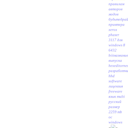
правилам
авторов
модов
будьте
драй
принтера
xerox
phaser
3117 для
windows 8
6432
biit
названи
выпуска
hexeditorn
разработч
hhd
software
лицензия
freeware
язык multi
русский
размер
2259 mb
ос
windows