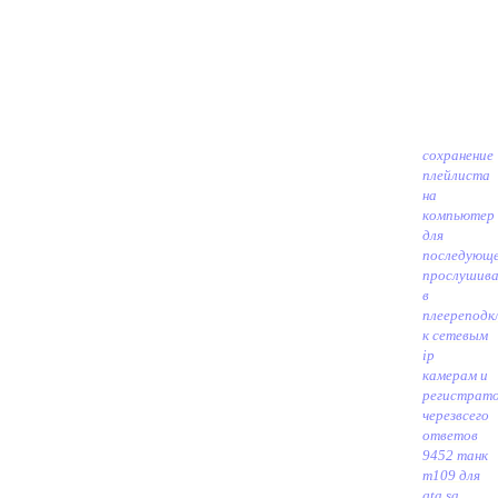
сохранение
плейлиста
на
компьютер
для
последующ
прослушива
в
плеере
подк
к сетевым
ip
камерам и
регистрат
через
всего
ответов
9452 танк
m109 для
gta sa