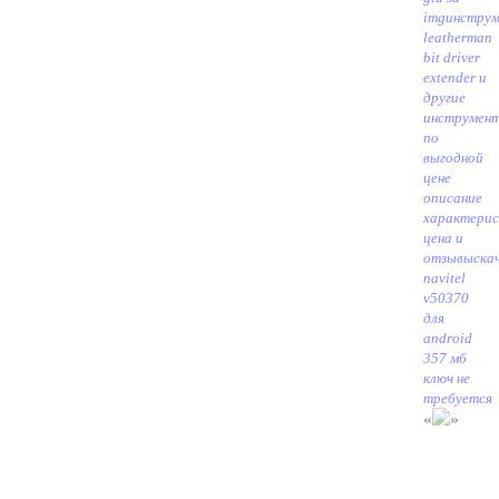
img
инстру
leatherman
bit driver
extender и
другие
инструмен
по
выгодной
цене
описание
характери
цена и
отзывы
ска
navitel
v50370
для
android
357 мб
ключ не
требуется