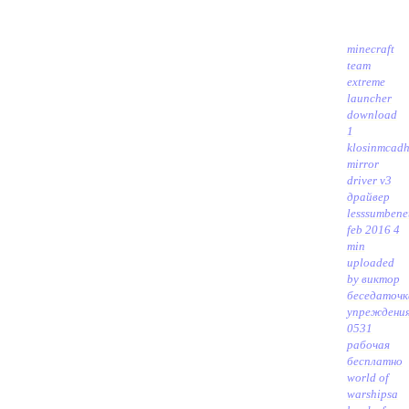
minecraft
team
extreme
launcher
download
1
klosinmcad
mirror
driver v3
драйвер
lesssumbene
feb 2016 4
min
uploaded
by виктор
беседаточк
упреждени
0531
рабочая
бесплатно
world of
warships
a