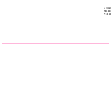
Зерк
мод
укра