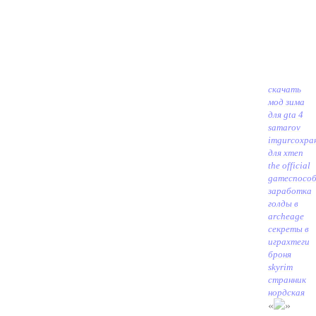
скачать
мод зима
для gta 4
samarov
imgur
сохра
для xmen
the official
game
спосо
заработка
голды в
archeage
секреты в
играх
теги
броня
skyrim
странник
нордская