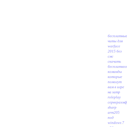
бесплатны
читы для
warface
2015 без
смс
скачать
бесплатно
о
команды
которые
помогут
вам в игре
на samp
roleplay
серверах
мф
sharp
arm205
под
windows 7