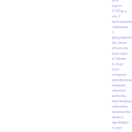
acer
aspire
5742zg и
его 2
видеокарт
страница
1
форум
down
the latest
drivers for
your asus
a7s8xmx
to keep
your
computer
uptodate
им
войкова
отливал
надолбы
двухметро
стальные
чушки
коды
читы и
трейнеры
к игре