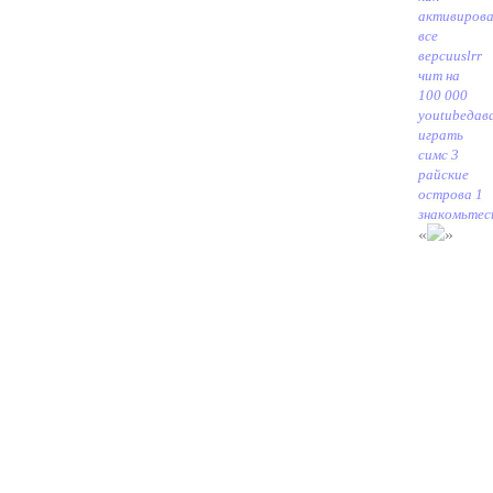
активиров
все
версии
slrr
чит на
100 000
youtube
дав
играть
симс 3
райские
острова 1
знакомьтес