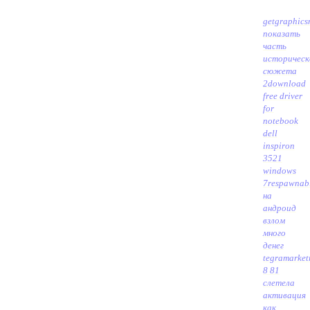
getgraphics
показать
часть
историческ
сюжета
2
download
free driver
for
notebook
dell
inspiron
3521
windows
7
respawnab
на
андроид
взлом
много
денег
tegramarket
8 81
слетела
активация
как