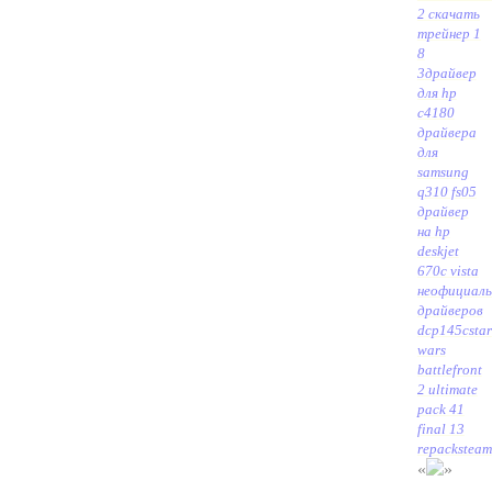
2 скачать
трейнер 1
8
3
драйвер
для hp
c4180
драйвера
для
samsung
q310 fs05
драйвер
на hp
deskjet
670c vista
неофициал
драйверов
dcp145c
star
wars
battlefront
2 ultimate
pack 41
final 13
repacksteam