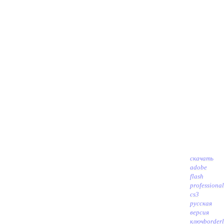
скачать
adobe
flash
professional
cs3
русская
версия
ключ
border