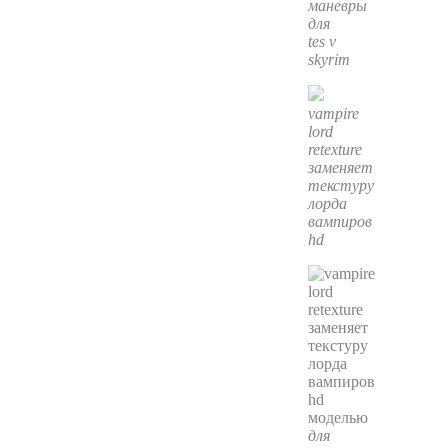
маневры
для
tes v
skyrim
vampire
lord
retexture
заменяет
текстуру
лорда
вампиров
hd
для