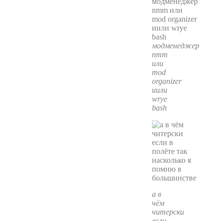
модменеджер
nmm
или
mod
organizer
иили
wrye
bash
а в
чём
читерски
если