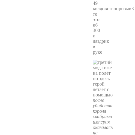
49
колдовствопризыв3
те
это
кб
300
и
даэдрик
в
руке
после
убийства
короля
скайрима
империя
оказалась
на