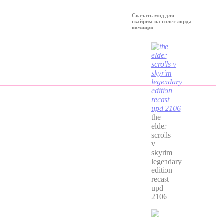
Скачать мод для
скайрим на полет лорда
вампира
the
elder
scrolls
v
skyrim
legendary
edition
recast
upd
2106