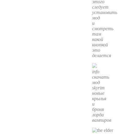
этого
следует
установить
мод
и
смотреть
там
какой
кнопкой
это
делается
info
cкачать
мод
skyrim
новые
крылья
и
броня
лорда
вампиров