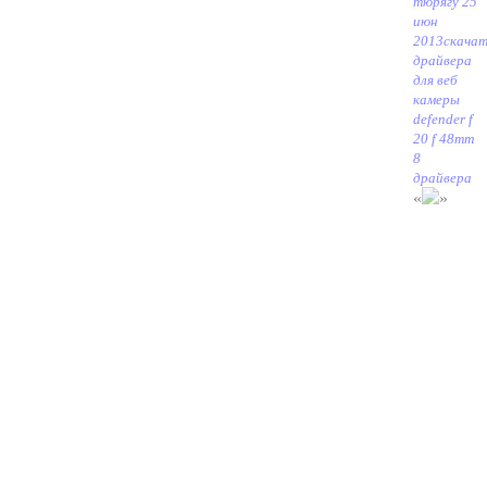
тюрягу 25
июн
2013
скача
драйвера
для веб
камеры
defender f
20 f 48mm
8
драйвера