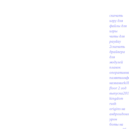
скачать
игру для
файлы для
игры
читы для
payday
2
скачать
драйвера
для
модулей
планок
оперативн
памяти
инф
названиеkil
floor 2 год
выпуска20
kingdom
rush
origins на
андроид
онл
урон
боты на