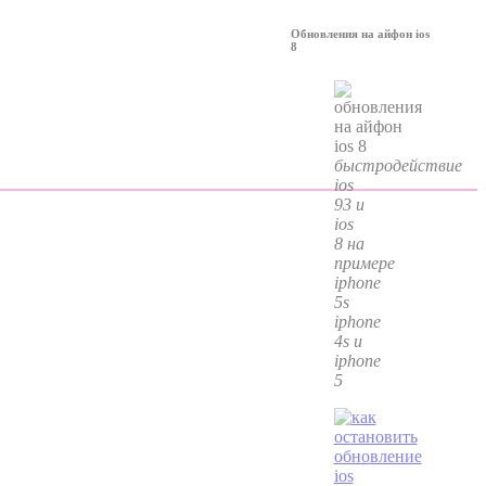
Обновления на айфон ios
8
быстродействие
ios
93 и
ios
8 на
примере
iphone
5s
iphone
4s и
iphone
5