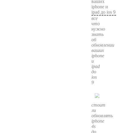
все
что
нужно
знать
об
обновлении
ваших
iphone
и
ipad
до
ios
9
стоит
ли
обновлять
iphone
4s
до