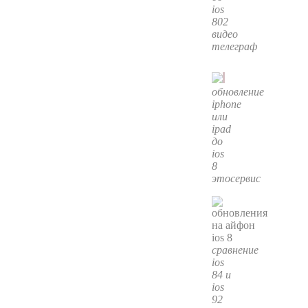
ios
802
видео
телеграф
обновление
iphone
или
ipad
до
ios
8
этосервис
сравнение
ios
84 и
ios
92