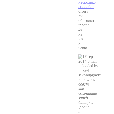
стоит
ли
обновлять
iphone
4s
на
ios
8
ilenta
совет
как
сохранить
заряд
батареи
iphone
с