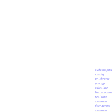
видеокарт
vias3g
unichrome
pro igp
calculate
linux
страт
real time
скачать
бесплатно
скачать