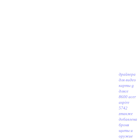
драйвера
для видео
карты g
дляce
8600 acer
aspire
5742
z
также
добавлена
броня
щиты и
оружие