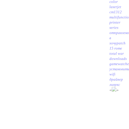
color
laserjet
cm1312
multifuncti
printer
series
отправлено
в
хочу
patch
15 rome
total war
downloads
gamewatche
установит
wifi
драйвер
линукс