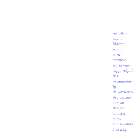
installing
sound
blaster
sound
card
creative
worldwide
support
дра
для
мониторов
lg
driverru
ска
бесплатно
чит на
деньги
контра
сити
sincsru
стра
1 из 2 hp