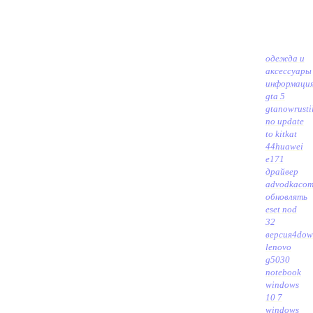
одежда и
аксессуары
информаци
gta 5
gtanowru
sti
no update
to kitkat
44
huawei
e171
драйвер
advodkaco
обновлять
eset nod
32
версия4
dow
lenovo
g5030
notebook
windows
10 7
windows