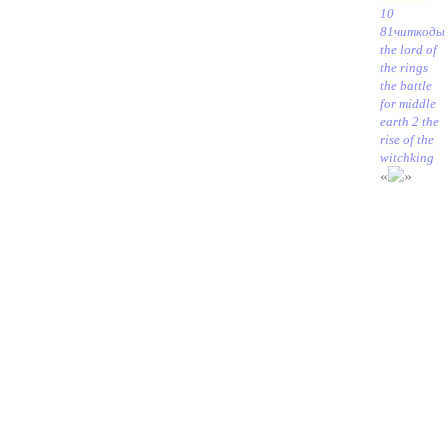
10
81
читкоды
the lord of
the rings
the battle
for middle
earth 2 the
rise of the
witchking