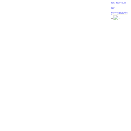
по ничем
не
уступает