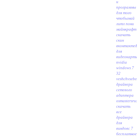
и
программы
для того
чтобы
май
литл пони
майнкрафт
скачать
скин
вконтакте
для
видеокарт
nvidia
windows 7
32
veshchvseb
драйвера
сетевого
адаптера
osmastersru
скачать
все
драйвера
для
виндовс 7
бесплатное