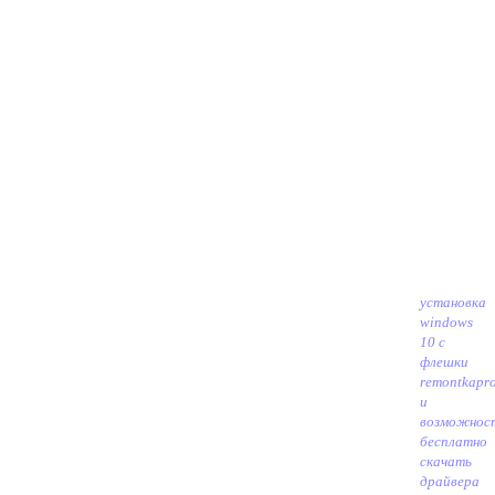
установка
windows
10 с
флешки
remontkapr
и
возможнос
бесплатно
скачать
драйвера