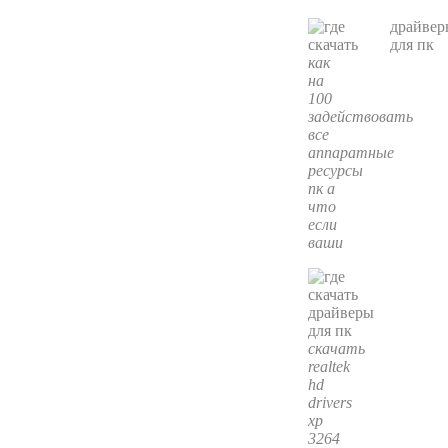
как
на
100
задействовать
все
аппаратные
ресурсы
пк а
что
если
ваши
скачать
realtek
hd
drivers
xp
3264