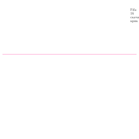
Fifa
16
скач
кряк