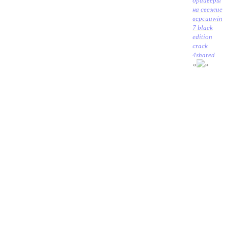
драйверы
на свежие
версии
win
7 black
edition
crack
4shared