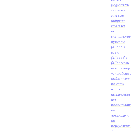
jtc
gtamirru
моды на
гта сан
андреас
гта 5 на
пк
скачать
ме
пупсов в
fallout 3
все о
fallout 3 и
fallout
если
печатающе
устройств
подключено
по сети
через
принтсерве
то
подключит
его
локально к
пк
переустано