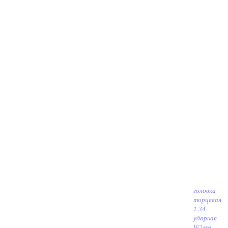
головка
торцевая
1 34
ударная
l62мм