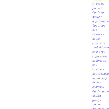
с него на
родной
драйвер
maudio
верх
скачат
драйвера
для
сетевых
карт
семейства
realtek
диза
комнаты
городской
квартиры
как
создать
красивый
s
mobile mtp
device
скачать
драйвер
пра
иконы
google
books
result
скача