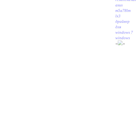
asus
m5a78lm
lx3
драйвер
для
windows 7
windows