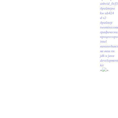
usbvid_0cf3
драйверы
kw ub424
d v2
драйвер
twominicom
графически
процессоро
intel
википедия
с
на ваш пк
jdk и java
developmen
kit