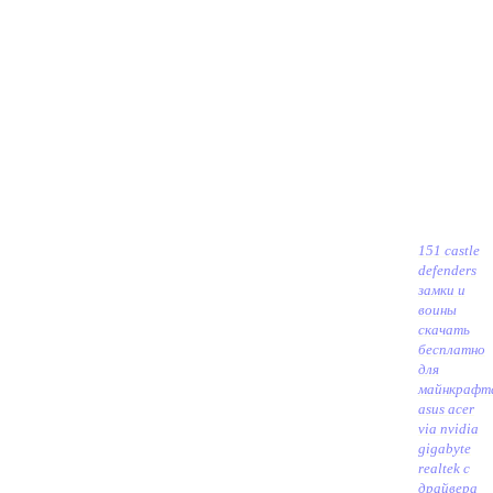
151 castle
defenders
замки и
воины
скачать
бесплатно
для
майнкрафт
asus acer
via nvidia
gigabyte
realtek c
драйвера