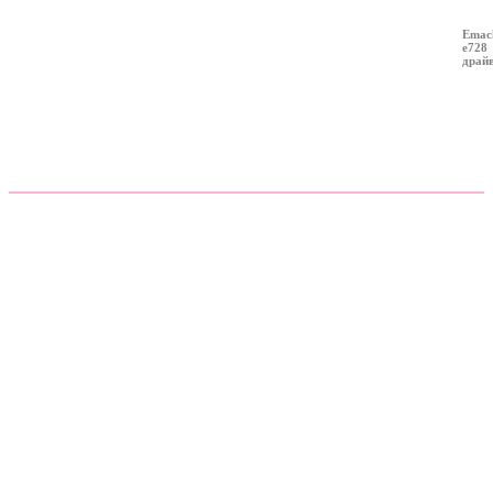
Emac
e728
драй