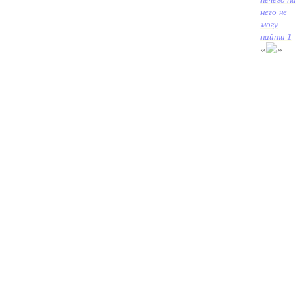
него не
могу
найти 1