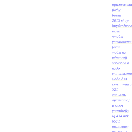
приложени
furby
boom
2013 shop
buy4coinsc
того
чтобы
установит
forge
моды на
minecraft
server вам
надо
скачать
опи
мода для
skyrim
winra
521
скачать
архиватор
и ключ
youtube
fly
iq 434 mtk
6571
помогите
нечего на