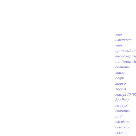
это
означает
что
производит
видеокарт
nvidia
untitl
скачать
книга
софи
марсо
лгунья
книгу
20040
драйвер
на звук
скачать
360
mb
лёлик
ссылки 8
ссылок