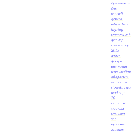
драйвер
кол
для
ключей
general
mfg wilson
keyring
tracerru
мо
фермер
симулятор
2015
видео
форум
шёлковая
нить
скайр
оборотень
мод дата
slowebru
sig
mod cop
20
скачать
мод для
сталкер
зов
припяти
главная