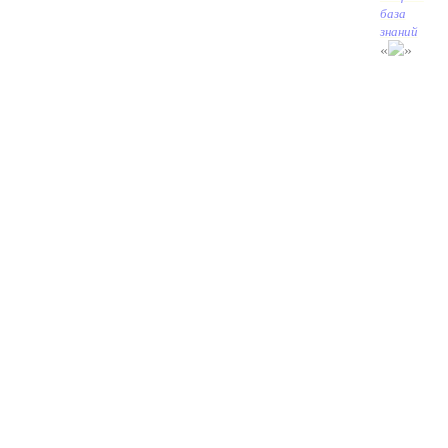
база
знаний