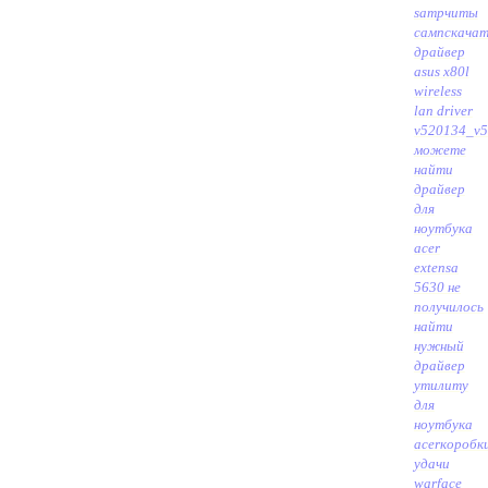
sampчиты
самп
скача
драйвер
asus x80l
wireless
lan driver
v520134_v5
можете
найти
драйвер
для
ноутбука
acer
extensa
5630 не
получилось
найти
нужный
драйвер
утилиту
для
ноутбука
acer
коробк
удачи
warface