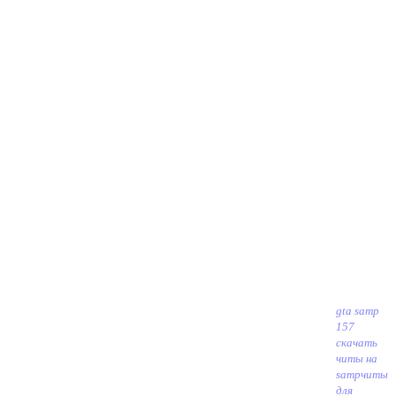
gta samp
157
скачать
читы на
sampчиты
для