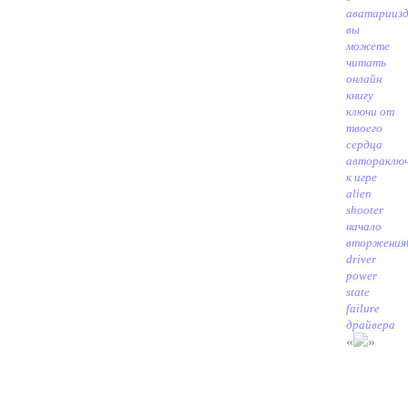
аватарии
з
вы
можете
читать
онлайн
книгу
ключи от
твоего
сердца
автора
клю
к игре
alien
shooter
начало
вторжения
driver
power
state
failure
драйвера