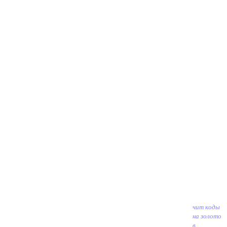
чит коды
на золото
в