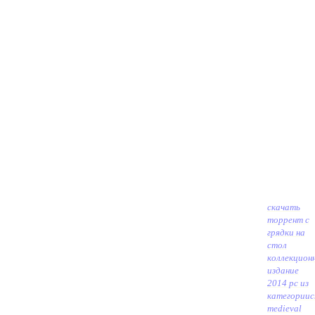
скачать
торрент с
грядки на
стол
коллекцион
издание
2014 pc из
категории
c
medieval