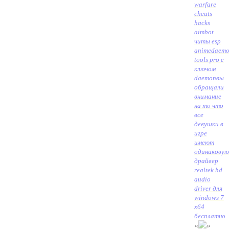
warfare
cheats
hacks
aimbot
читы esp
anime
daem
tools pro c
ключом
daemon
вы
обращали
внимание
на то что
все
девушки в
игре
имеют
одинаковую
драйвер
realtek hd
audio
driver для
windows 7
x64
бесплатно