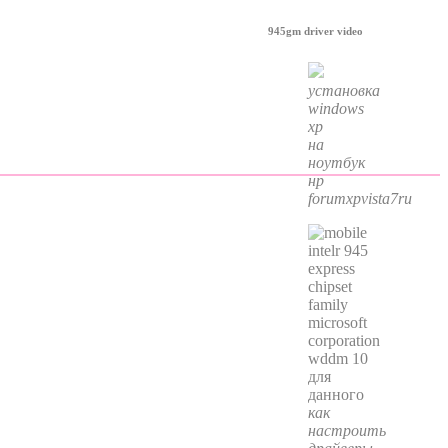
945gm driver video
установка
windows
xp
на
ноутбук
нр
forumxpvista7ru
как
настроить