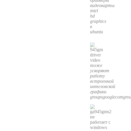
драйверы
видеокарты
intel
hd
graphics
в
ubuntu
тоже
ускоряют
работу
встроенной
интеловской
графики
groupsgooglecomgrou