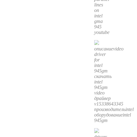
lines
on
intel
gma
945
youtube
описаниеvideo
driver
for
intel
945gm
скачать
intel
945gm
video
драйвер
v15338643345
производительintel
оборудованиеintel
945gm
drivers