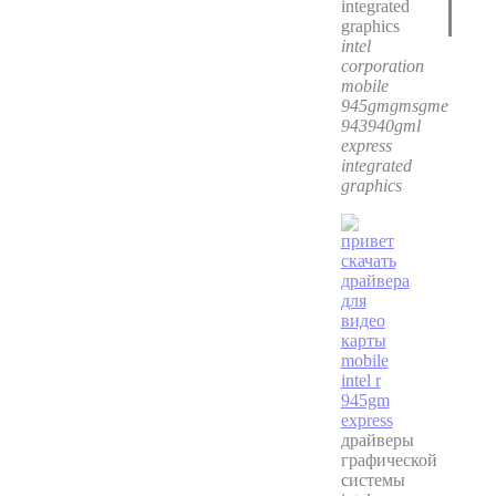
intel
corporation
mobile
945gmgmsgme
943940gml
express
integrated
graphics
драйверы
графической
системы